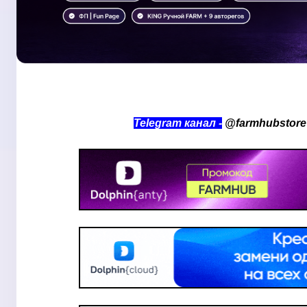
Telegram канал
-
@farmh
ub
store